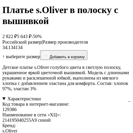
Платье s.Oliver в полоску с
вышивкой
2 822 ₽
5 643 ₽
-50%
Российский размер
|
Размер производителя
34;134
134
↑ выберите размер
Добавить в корзину
Детское платье s.Oliver голубого цвета в светлую полоску,
украшенное яркой цветочной вышивкой. Модель с длинными
рукавами и расклешенной юбкой, выполнена из мягкого
хлопка с добавлением эластана для комфорта. Состав: хлопок
97%, эластан 3%
Характеристики
Код товара в интернет-магазине:
129386
Наименование в сети «ХЦ»:
214195040255A9 синий
Бренд:
s.Oliver