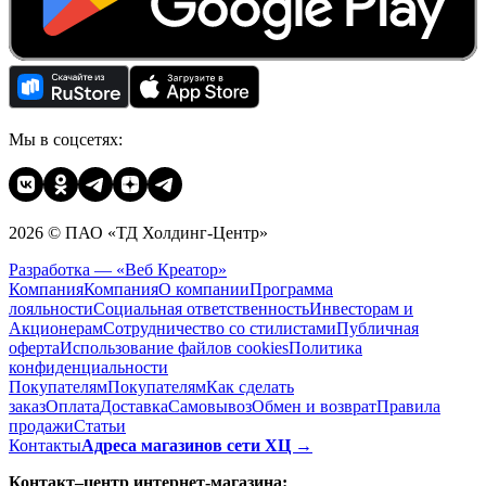
Мы в соцсетях:
2026 © ПАО «ТД Холдинг-Центр»
Разработка — «Веб Креатор»
Компания
Компания
О компании
Программа
лояльности
Социальная ответственность
Инвесторам и
Акционерам
Сотрудничество со стилистами
Публичная
оферта
Использование файлов cookies
Политика
конфиденциальности
Покупателям
Покупателям
Как сделать
заказ
Оплата
Доставка
Cамовывоз
Обмен и возврат
Правила
продажи
Статьи
Контакты
Адреса магазинов сети ХЦ →
Контакт–центр интернет-магазина: