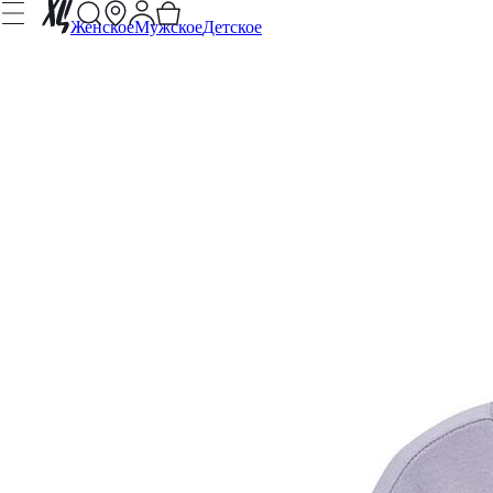
Женское
Мужское
Детское