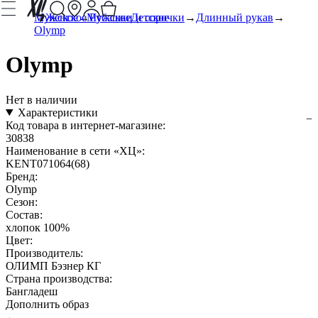
Мужское
Женское
Мужское
Рубашки и сорочки
Детское
Длинный рукав
Olymp
Olymp
Нет в наличии
Характеристики
Код товара в интернет-магазине:
30838
Наименование в сети «ХЦ»:
KENT071064(68)
Бренд:
Olymp
Сезон:
Состав:
хлопок 100%
Цвет:
Производитель:
ОЛИМП Бэзнер КГ
Страна производства:
Бангладеш
Дополнить образ
←