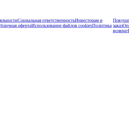
яльности
Социальная ответственность
Инвесторам и
Покупа
бличная оферта
Использование файлов cookies
Политика
заказ
Оп
возврат