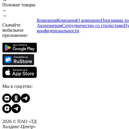
Похожие товары
←
→
Компания
Компания
О компании
Программа ло
Скачайте
Акционерам
Сотрудничество со стилистами
Пу
мобильное
конфиденциальности
приложение:
Мы в соцсетях:
2026 © ПАО «ТД
Холдинг-Центр»