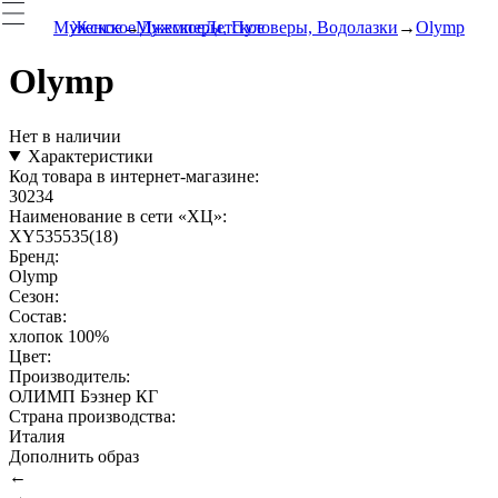
Мужское
Женское
Мужское
Джемперы, Пуловеры, Водолазки
Детское
Olymp
Olymp
Нет в наличии
Характеристики
Код товара в интернет-магазине:
30234
Наименование в сети «ХЦ»:
XY535535(18)
Бренд:
Olymp
Сезон:
Состав:
хлопок 100%
Цвет:
Производитель:
ОЛИМП Бэзнер КГ
Страна производства:
Италия
Дополнить образ
←
→