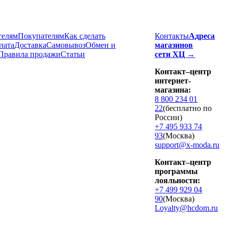
телям
Покупателям
Как сделать
Контакты
Адреса
лата
Доставка
Cамовывоз
Обмен и
магазинов
Правила продажи
Статьи
сети ХЦ →
Контакт–центр
интернет-
магазина:
8 800 234 01
22
(бесплатно по
России)
+7 495 933 74
93
(Москва)
support@x-moda.ru
Контакт–центр
программы
лояльности:
+7 499 929 04
90
(Москва)
Loyalty@hcdom.ru