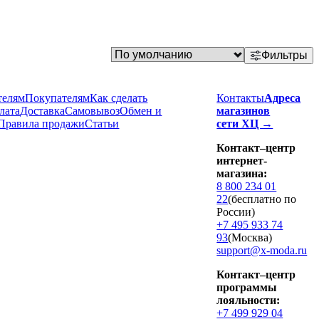
Фильтры
телям
Покупателям
Как сделать
Контакты
Адреса
лата
Доставка
Cамовывоз
Обмен и
магазинов
Правила продажи
Статьи
сети ХЦ →
Контакт–центр
интернет-
магазина:
8 800 234 01
22
(бесплатно по
России)
+7 495 933 74
93
(Москва)
support@x-moda.ru
Контакт–центр
программы
лояльности:
+7 499 929 04