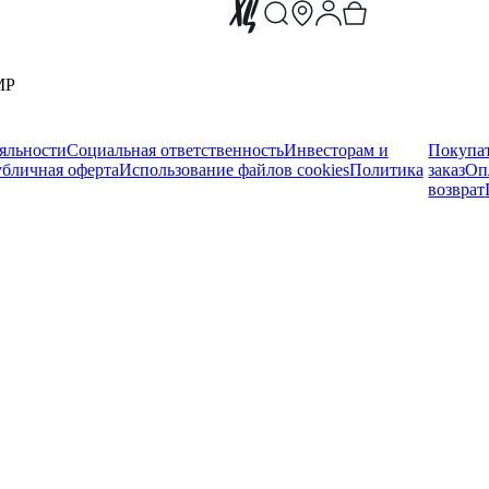
MP
яльности
Социальная ответственность
Инвесторам и
Покупа
бличная оферта
Использование файлов cookies
Политика
заказ
Оп
возврат