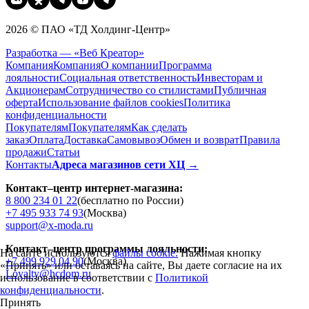
2026 © ПАО «ТД Холдинг-Центр»
Разработка — «Веб Креатор»
Компания
Компания
О компании
Программа
лояльности
Социальная ответственность
Инвесторам и
Акционерам
Сотрудничество со стилистами
Публичная
оферта
Использование файлов cookies
Политика
конфиденциальности
Покупателям
Покупателям
Как сделать
заказ
Оплата
Доставка
Cамовывоз
Обмен и возврат
Правила
продажи
Статьи
Контакты
Адреса магазинов сети ХЦ →
Контакт–центр интернет-магазина:
8 800 234 01 22
(бесплатно по России)
+7 495 933 74 93
(Москва)
support@x-moda.ru
Контакт–центр программы лояльности:
На сайте используются
файлы cookie.
Нажимая кнопку
+7 499 929 04 90
(Москва)
«Принять» или оставаясь на сайте, Вы даете согласие на их
Loyalty@hcdom.ru
использование в соответствии с
Политикой
конфиденциальности
.
Принять