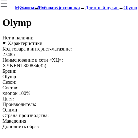
Мужское
Женское
Мужское
Рубашки и сорочки
Детское
Длинный рукав
Olymp
Olymp
Нет в наличии
Характеристики
Код товара в интернет-магазине:
27485
Наименование в сети «ХЦ»:
XYKENT300834(35)
Бренд:
Olymp
Сезон:
Состав:
хлопок 100%
Цвет:
Производитель:
Олимп
Страна производства:
Македония
Дополнить образ
←
→