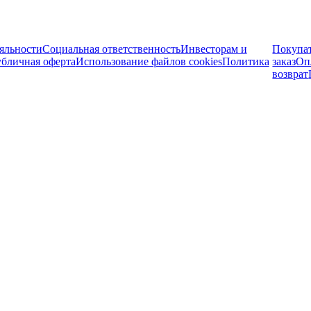
яльности
Социальная ответственность
Инвесторам и
Покупа
бличная оферта
Использование файлов cookies
Политика
заказ
Оп
возврат