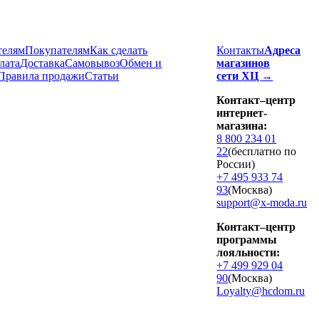
телям
Покупателям
Как сделать
Контакты
Адреса
лата
Доставка
Cамовывоз
Обмен и
магазинов
Правила продажи
Статьи
сети ХЦ →
Контакт–центр
интернет-
магазина:
8 800 234 01
22
(бесплатно по
России)
+7 495 933 74
93
(Москва)
support@x-moda.ru
Контакт–центр
программы
лояльности:
+7 499 929 04
90
(Москва)
Loyalty@hcdom.ru