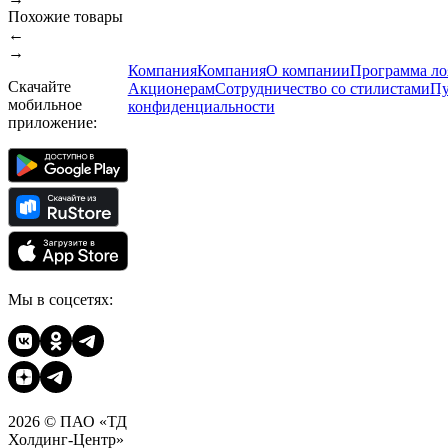
Похожие товары
←
→
Компания
Компания
О компании
Программа ло
Скачайте
Акционерам
Сотрудничество со стилистами
Пу
мобильное
конфиденциальности
приложение:
Мы в соцсетях:
2026 © ПАО «ТД
Холдинг-Центр»