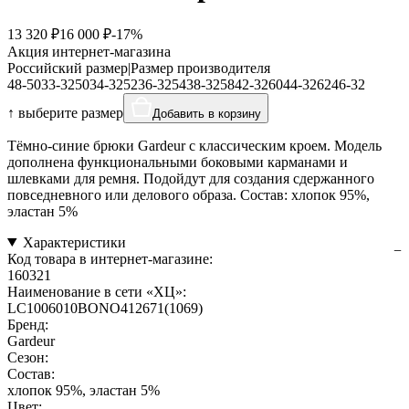
13 320 ₽
16 000 ₽
-17%
Акция интернет-магазина
Российский размер
|
Размер производителя
48-50
33-32
50
34-32
52
36-32
54
38-32
58
42-32
60
44-32
62
46-32
↑ выберите размер
Добавить в корзину
Тёмно-синие брюки Gardeur с классическим кроем. Модель
дополнена функциональными боковыми карманами и
шлевками для ремня. Подойдут для создания сдержанного
повседневного или делового образа. Состав: хлопок 95%,
эластан 5%
Характеристики
Код товара в интернет-магазине:
160321
Наименование в сети «ХЦ»:
LC1006010BONO412671(1069)
Бренд:
Gardeur
Сезон:
Состав:
хлопок 95%, эластан 5%
Цвет: