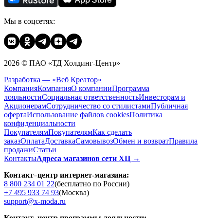
Мы в соцсетях:
2026 © ПАО «ТД Холдинг-Центр»
Разработка — «Веб Креатор»
Компания
Компания
О компании
Программа
лояльности
Социальная ответственность
Инвесторам и
Акционерам
Сотрудничество со стилистами
Публичная
оферта
Использование файлов cookies
Политика
конфиденциальности
Покупателям
Покупателям
Как сделать
заказ
Оплата
Доставка
Cамовывоз
Обмен и возврат
Правила
продажи
Статьи
Контакты
Адреса магазинов сети ХЦ →
Контакт–центр интернет-магазина:
8 800 234 01 22
(бесплатно по России)
+7 495 933 74 93
(Москва)
support@x-moda.ru
Контакт–центр программы лояльности: