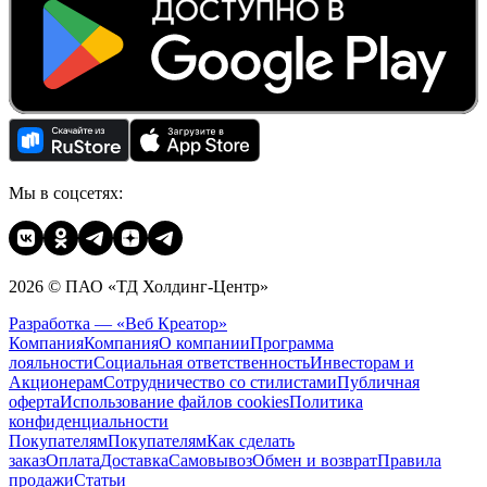
Мы в соцсетях:
2026 © ПАО «ТД Холдинг-Центр»
Разработка — «Веб Креатор»
Компания
Компания
О компании
Программа
лояльности
Социальная ответственность
Инвесторам и
Акционерам
Сотрудничество со стилистами
Публичная
оферта
Использование файлов cookies
Политика
конфиденциальности
Покупателям
Покупателям
Как сделать
заказ
Оплата
Доставка
Cамовывоз
Обмен и возврат
Правила
продажи
Статьи