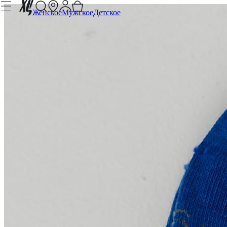
Женское
Мужское
Детское