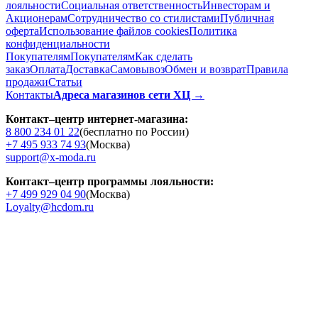
лояльности
Социальная ответственность
Инвесторам и
Акционерам
Сотрудничество со стилистами
Публичная
оферта
Использование файлов cookies
Политика
конфиденциальности
Покупателям
Покупателям
Как сделать
заказ
Оплата
Доставка
Cамовывоз
Обмен и возврат
Правила
продажи
Статьи
Контакты
Адреса магазинов сети ХЦ →
Контакт–центр интернет-магазина:
8 800 234 01 22
(бесплатно по России)
+7 495 933 74 93
(Москва)
support@x-moda.ru
Контакт–центр программы лояльности:
+7 499 929 04 90
(Москва)
Loyalty@hcdom.ru