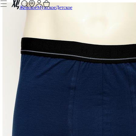
Женское
Мужское
Детское