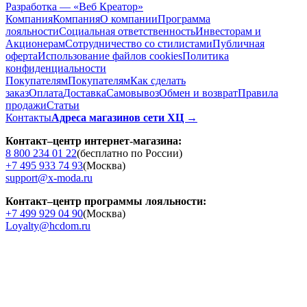
Разработка — «Веб Креатор»
Компания
Компания
О компании
Программа
лояльности
Социальная ответственность
Инвесторам и
Акционерам
Сотрудничество со стилистами
Публичная
оферта
Использование файлов cookies
Политика
конфиденциальности
Покупателям
Покупателям
Как сделать
заказ
Оплата
Доставка
Cамовывоз
Обмен и возврат
Правила
продажи
Статьи
Контакты
Адреса магазинов сети ХЦ →
Контакт–центр интернет-магазина:
8 800 234 01 22
(бесплатно по России)
+7 495 933 74 93
(Москва)
support@x-moda.ru
Контакт–центр программы лояльности:
+7 499 929 04 90
(Москва)
Loyalty@hcdom.ru