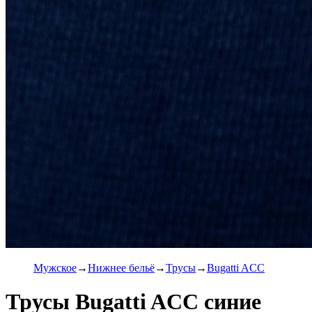
Мужское
Нижнее бельё
Трусы
Bugatti ACC
Трусы Bugatti ACC синие