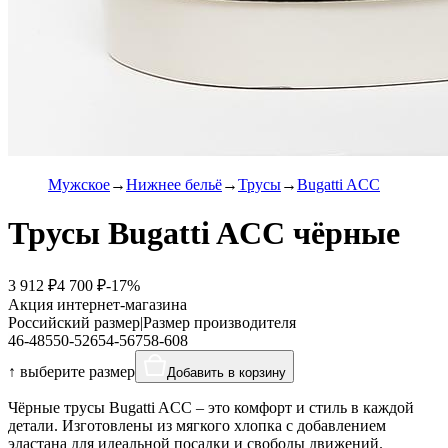
Мужское
Нижнее бельё
Трусы
Bugatti ACC
Трусы Bugatti ACC чёрные
3 912 ₽
4 700 ₽
-17%
Акция интернет-магазина
Российский размер
|
Размер производителя
46-48
5
50-52
6
54-56
7
58-60
8
↑ выберите размер
Добавить в корзину
Чёрные трусы Bugatti ACC – это комфорт и стиль в каждой
детали. Изготовлены из мягкого хлопка с добавлением
эластана для идеальной посадки и свободы движений.