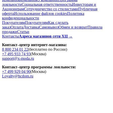
лояльности
Социальная ответственность
Инвесторам и
Акционерам
Сотрудничество со стилистами
Публичная
оферта
Использование файлов cookies
Политика
конфиденциальности
Покупателям
Покупателям
Как сделать
заказ
Оплата
Доставка
Cамовывоз
Обмен и возврат
Правила
продажи
Статьи
Контакты
Адреса магазинов сети ХЦ →
Контакт–центр интернет-магазина:
8 800 234 01 22
(бесплатно по России)
+7 495 933 74 93
(Москва)
support@x-moda.ru
Контакт–центр программы лояльности:
+7 499 929 04 90
(Москва)
Loyalty@hcdom.ru