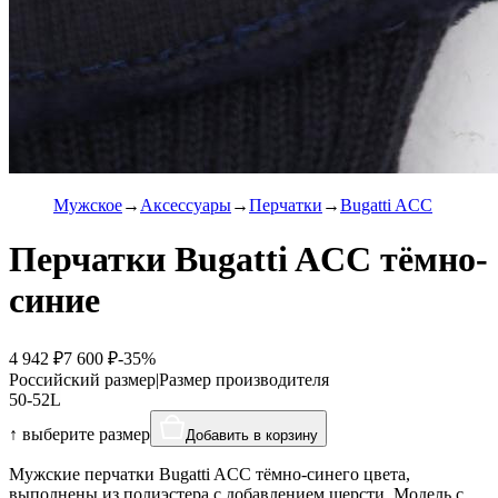
Мужское
Аксессуары
Перчатки
Bugatti ACC
Перчатки Bugatti ACC тёмно-
синие
4 942 ₽
7 600 ₽
-35%
Российский размер
|
Размер производителя
50-52
L
↑ выберите размер
Добавить в корзину
Мужские перчатки Bugatti ACC тёмно-синего цвета,
выполнены из полиэстера с добавлением шерсти. Модель с