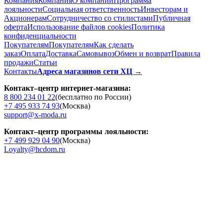
Компания
Компания
О компании
Программа
лояльности
Социальная ответственность
Инвесторам и
Акционерам
Сотрудничество со стилистами
Публичная
оферта
Использование файлов cookies
Политика
конфиденциальности
Покупателям
Покупателям
Как сделать
заказ
Оплата
Доставка
Cамовывоз
Обмен и возврат
Правила
продажи
Статьи
Контакты
Адреса магазинов сети ХЦ →
Контакт–центр интернет-магазина:
8 800 234 01 22
(бесплатно по России)
+7 495 933 74 93
(Москва)
support@x-moda.ru
Контакт–центр программы лояльности:
+7 499 929 04 90
(Москва)
Loyalty@hcdom.ru