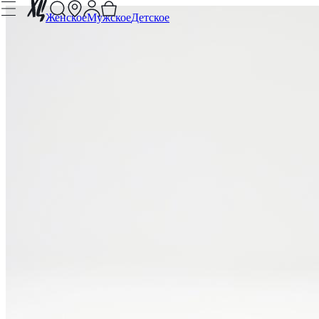
Женское
Мужское
Детское