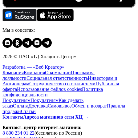
Мы в соцсетях:
2026 © ПАО «ТД Холдинг-Центр»
Разработка — «Веб Креатор»
Компания
Компания
О компании
Программа
лояльности
Социальная ответственность
Инвесторам и
Акционерам
Сотрудничество со стилистами
Публичная
оферта
Использование файлов cookies
Политика
конфиденциальности
Покупателям
Покупателям
Как сделать
заказ
Оплата
Доставка
Cамовывоз
Обмен и возврат
Правила
продажи
Статьи
Контакты
Адреса магазинов сети ХЦ →
Контакт–центр интернет-магазина:
8 800 234 01 22
(бесплатно по России)