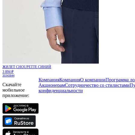
ЖИЛЕТ CHOUPETTE СИНИЙ
3 894 ₽
30
34
38
44
Компания
Компания
О компании
Программа ло
Скачайте
Акционерам
Сотрудничество со стилистами
Пу
мобильное
конфиденциальности
приложение: