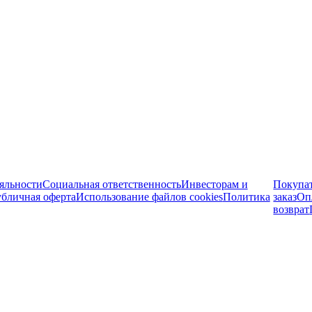
яльности
Социальная ответственность
Инвесторам и
Покупа
бличная оферта
Использование файлов cookies
Политика
заказ
Оп
возврат