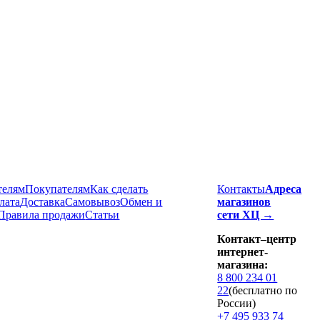
телям
Покупателям
Как сделать
Контакты
Адреса
лата
Доставка
Cамовывоз
Обмен и
магазинов
Правила продажи
Статьи
сети ХЦ →
Контакт–центр
интернет-
магазина:
8 800 234 01
22
(бесплатно по
России)
+7 495 933 74