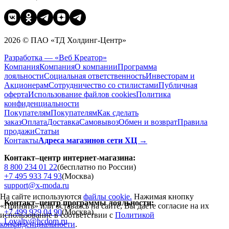
2026 © ПАО «ТД Холдинг-Центр»
Разработка — «Веб Креатор»
Компания
Компания
О компании
Программа
лояльности
Социальная ответственность
Инвесторам и
Акционерам
Сотрудничество со стилистами
Публичная
оферта
Использование файлов cookies
Политика
конфиденциальности
Покупателям
Покупателям
Как сделать
заказ
Оплата
Доставка
Cамовывоз
Обмен и возврат
Правила
продажи
Статьи
Контакты
Адреса магазинов сети ХЦ →
Контакт–центр интернет-магазина:
8 800 234 01 22
(бесплатно по России)
+7 495 933 74 93
(Москва)
support@x-moda.ru
На сайте используются
файлы cookie.
Нажимая кнопку
Контакт–центр программы лояльности:
«Принять» или оставаясь на сайте, Вы даете согласие на их
+7 499 929 04 90
(Москва)
использование в соответствии с
Политикой
Loyalty@hcdom.ru
конфиденциальности
.