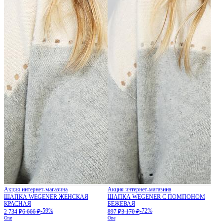
Акция интернет-магазина
Акция интернет-магазина
ШАПКА WEGENER ЖЕНСКАЯ
ШАПКА WEGENER С ПОМПОНОМ
КРАСНАЯ
БЕЖЕВАЯ
-59%
-72%
2 734 ₽
6 666 ₽
897 ₽
3 170 ₽
One
One