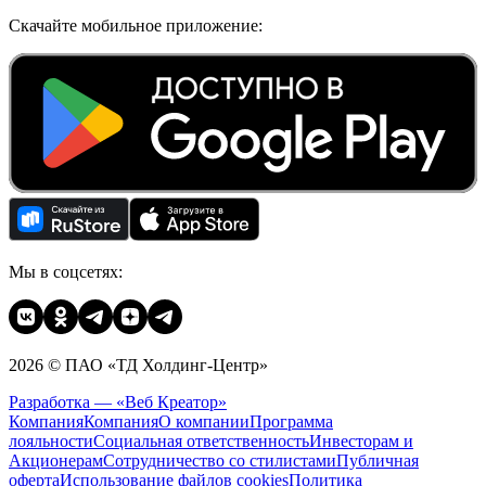
Скачайте мобильное приложение:
Мы в соцсетях:
2026 © ПАО «ТД Холдинг-Центр»
Разработка — «Веб Креатор»
Компания
Компания
О компании
Программа
лояльности
Социальная ответственность
Инвесторам и
Акционерам
Сотрудничество со стилистами
Публичная
оферта
Использование файлов cookies
Политика