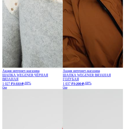
Акция интернет-магазина
Акция интернет-магазина
ШАПКА WEGENER ЧЁРНАЯ
ШАПКА WEGENER ВЯЗАНАЯ
ВЯЗАНАЯ
ГОЛУБАЯ
-69%
-68%
1 027 ₽
3 333 ₽
1 037 ₽
3 200 ₽
One
One