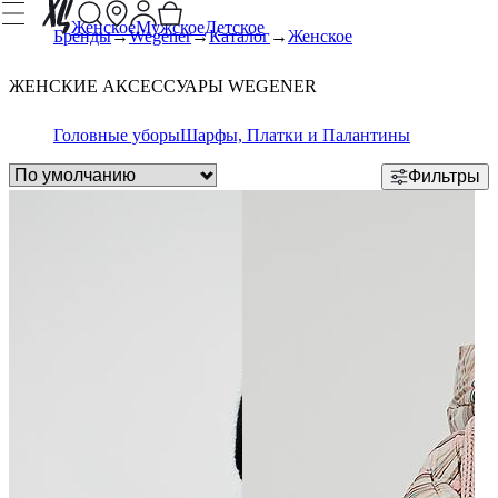
Женское
Мужское
Детское
Бренды
Wegener
Каталог
Женское
ЖЕНСКИЕ АКСЕССУАРЫ WEGENER
Головные уборы
Шарфы, Платки и Палантины
Фильтры