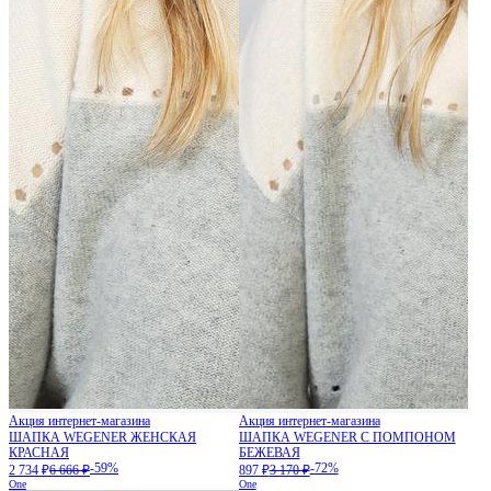
Акция интернет-магазина
Акция интернет-магазина
ШАПКА WEGENER ЖЕНСКАЯ
ШАПКА WEGENER С ПОМПОНОМ
КРАСНАЯ
БЕЖЕВАЯ
-59%
-72%
2 734 ₽
6 666 ₽
897 ₽
3 170 ₽
One
One