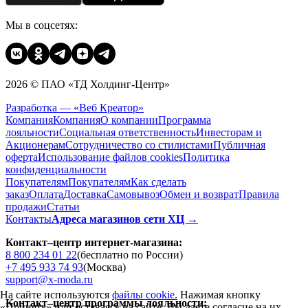
Мы в соцсетях:
2026 © ПАО «ТД Холдинг-Центр»
Разработка — «Веб Креатор»
Компания
Компания
О компании
Программа
лояльности
Социальная ответственность
Инвесторам и
Акционерам
Сотрудничество со стилистами
Публичная
оферта
Использование файлов cookies
Политика
конфиденциальности
Покупателям
Покупателям
Как сделать
заказ
Оплата
Доставка
Cамовывоз
Обмен и возврат
Правила
продажи
Статьи
Контакты
Адреса магазинов сети ХЦ →
Контакт–центр интернет-магазина:
8 800 234 01 22
(бесплатно по России)
+7 495 933 74 93
(Москва)
support@x-moda.ru
На сайте используются
файлы cookie.
Нажимая кнопку
Контакт–центр программы лояльности:
«Принять» или оставаясь на сайте, Вы даете согласие на их