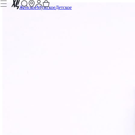
Женское
Мужское
Детское