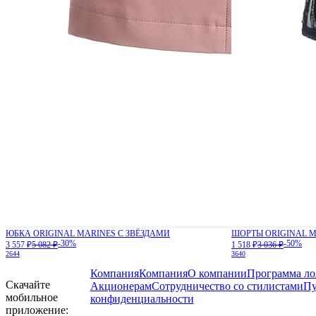
ЮБКА ORIGINAL MARINES С ЗВЁЗДАМИ
ШОРТЫ ORIGINAL 
-30%
-50%
3 557 ₽
5 082 ₽
1 518 ₽
3 036 ₽
26
44
36
40
Компания
Компания
О компании
Программа ло
Скачайте
Акционерам
Сотрудничество со стилистами
Пу
мобильное
конфиденциальности
приложение: