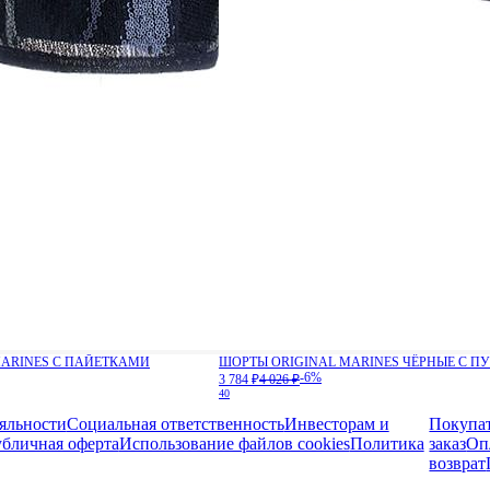
MARINES С ПАЙЕТКАМИ
ШОРТЫ ORIGINAL MARINES ЧЁРНЫЕ С 
-6%
3 784 ₽
4 026 ₽
40
яльности
Социальная ответственность
Инвесторам и
Покупа
бличная оферта
Использование файлов cookies
Политика
заказ
Оп
возврат