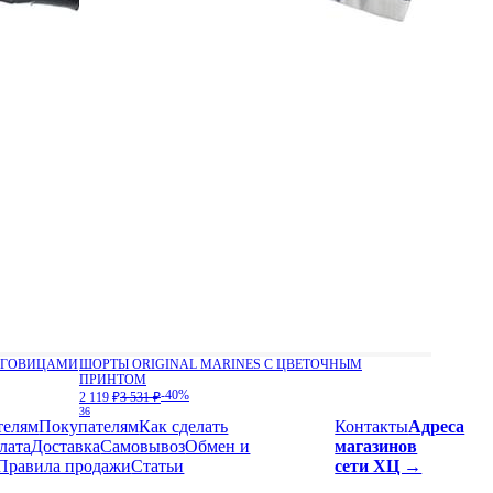
ПУГОВИЦАМИ
ШОРТЫ ORIGINAL MARINES С ЦВЕТОЧНЫМ
ПРИНТОМ
-40%
2 119 ₽
3 531 ₽
36
телям
Покупателям
Как сделать
Контакты
Адреса
лата
Доставка
Cамовывоз
Обмен и
магазинов
Правила продажи
Статьи
сети ХЦ →