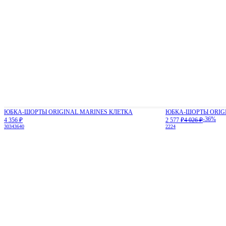
ЮБКА-ШОРТЫ ORIGINAL MARINES КЛЕТКА
ЮБКА-ШОРТЫ ORIGI
-36%
4 356 ₽
2 577 ₽
4 026 ₽
30
34
36
40
22
24