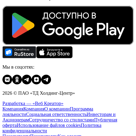
Мы в соцсетях:
2026 © ПАО «ТД Холдинг-Центр»
Разработка — «Веб Креатор»
Компания
Компания
О компании
Программа
лояльности
Социальная ответственность
Инвесторам и
Акционерам
Сотрудничество со стилистами
Публичная
оферта
Использование файлов cookies
Политика
конфиденциальности