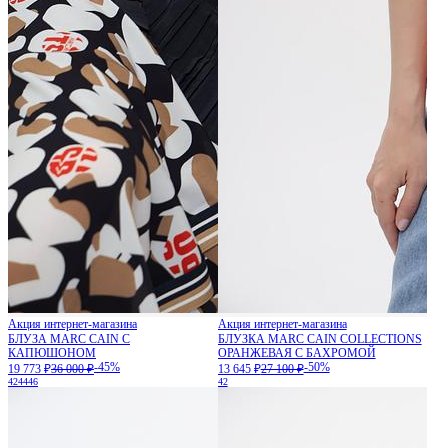
Акция интернет-магазина
Акция интернет-магазина
БЛУЗА MARC CAIN С
БЛУЗКА MARC CAIN COLLECTIONS
КАПЮШОНОМ
ОРАНЖЕВАЯ С БАХРОМОЙ
-45%
-50%
19 773 ₽
36 000 ₽
13 645 ₽
27 100 ₽
42
44
46
42