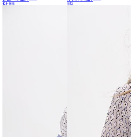
42
44
46
48
48
52