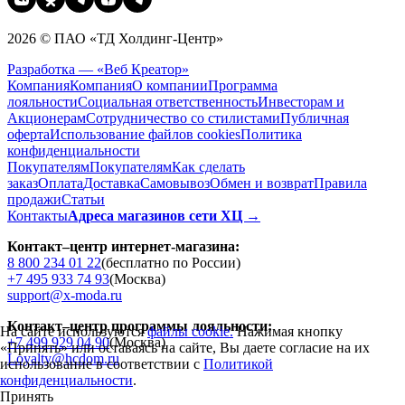
2026 © ПАО «ТД Холдинг-Центр»
Разработка — «Веб Креатор»
Компания
Компания
О компании
Программа
лояльности
Социальная ответственность
Инвесторам и
Акционерам
Сотрудничество со стилистами
Публичная
оферта
Использование файлов cookies
Политика
конфиденциальности
Покупателям
Покупателям
Как сделать
заказ
Оплата
Доставка
Cамовывоз
Обмен и возврат
Правила
продажи
Статьи
Контакты
Адреса магазинов сети ХЦ →
Контакт–центр интернет-магазина:
8 800 234 01 22
(бесплатно по России)
+7 495 933 74 93
(Москва)
support@x-moda.ru
Контакт–центр программы лояльности:
На сайте используются
файлы cookie.
Нажимая кнопку
+7 499 929 04 90
(Москва)
«Принять» или оставаясь на сайте, Вы даете согласие на их
Loyalty@hcdom.ru
использование в соответствии с
Политикой
конфиденциальности
.
Принять