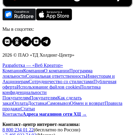
Мы в соцсетях:
2026 © ПАО «ТД Холдинг-Центр»
Разработка — «Веб Креатор»
Компания
Компания
О компании
Программа
лояльности
Социальная ответственность
Инвесторам и
Акционерам
Сотрудничество со стилистами
Публичная
оферта
Использование файлов cookies
Политика
конфиденциальности
Покупателям
Покупателям
Как сделать
заказ
Оплата
Доставка
Cамовывоз
Обмен и возврат
Правила
продажи
Статьи
Контакты
Адреса магазинов сети ХЦ →
Контакт–центр интернет-магазина:
8 800 234 01 22
(бесплатно по России)