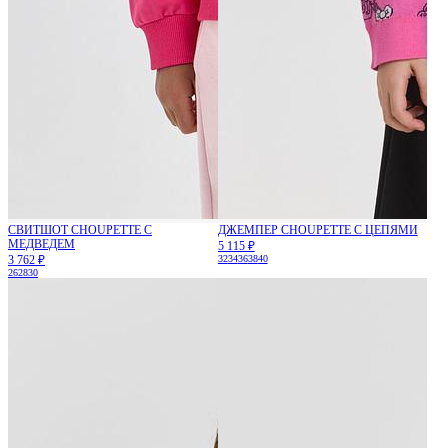
СВИТШОТ CHOUPETTE С
ДЖЕМПЕР CHOUPETTE С ЦЕПЯМИ
МЕДВЕДЕМ
5 115 ₽
3 762 ₽
32
34
36
38
40
26
28
30