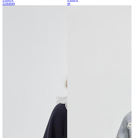
32
36
40
44
44