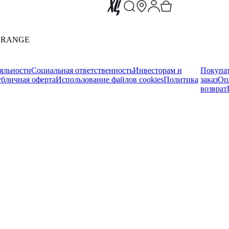
ORANGE
яльности
Социальная ответственность
Инвесторам и
Покупа
бличная оферта
Использование файлов cookies
Политика
заказ
Оп
возврат