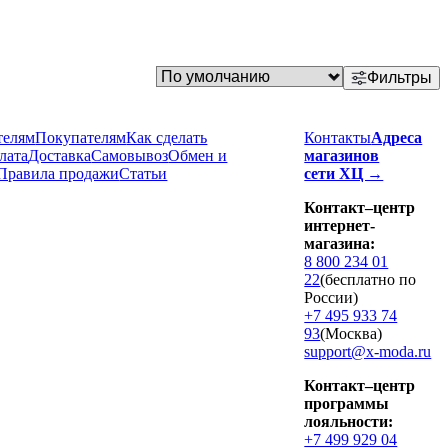
Фильтры
телям
Покупателям
Как сделать
Контакты
Адреса
лата
Доставка
Cамовывоз
Обмен и
магазинов
Правила продажи
Статьи
сети ХЦ →
Контакт–центр
интернет-
магазина:
8 800 234 01
22
(бесплатно по
России)
+7 495 933 74
93
(Москва)
support@x-moda.ru
Контакт–центр
программы
лояльности:
+7 499 929 04