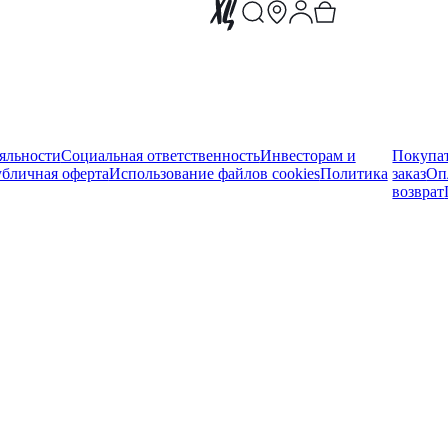
яльности
Социальная ответственность
Инвесторам и
Покупа
бличная оферта
Использование файлов cookies
Политика
заказ
Оп
возврат