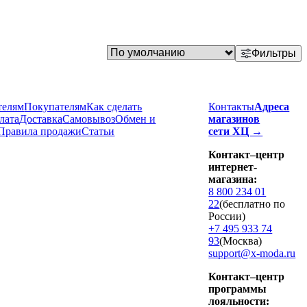
Фильтры
телям
Покупателям
Как сделать
Контакты
Адреса
лата
Доставка
Cамовывоз
Обмен и
магазинов
Правила продажи
Статьи
сети ХЦ →
Контакт–центр
интернет-
магазина:
8 800 234 01
22
(бесплатно по
России)
+7 495 933 74
93
(Москва)
support@x-moda.ru
Контакт–центр
программы
лояльности: