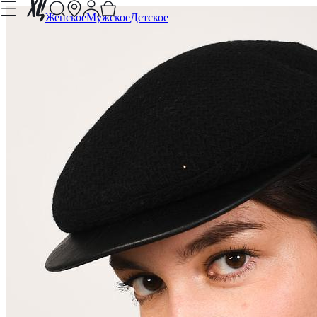
Женское
Мужское
Детское