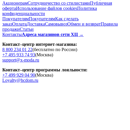
Акционерам
Сотрудничество со стилистами
Публичная
оферта
Использование файлов cookies
Политика
конфиденциальности
Покупателям
Покупателям
Как сделать
заказ
Оплата
Доставка
Cамовывоз
Обмен и возврат
Правила
продажи
Статьи
Контакты
Адреса магазинов сети ХЦ →
Контакт–центр интернет-магазина:
8 800 234 01 22
(бесплатно по России)
+7 495 933 74 93
(Москва)
support@x-moda.ru
Контакт–центр программы лояльности:
+7 499 929 04 90
(Москва)
Loyalty@hcdom.ru