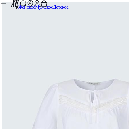
Женское
Мужское
Детское