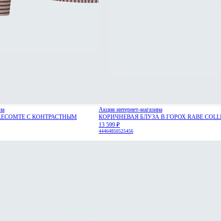
на
Акция интернет-магазина
LECOMTE С КОНТРАСТНЫМ
КОРИЧНЕВАЯ БЛУЗА В ГОРОХ RABE COLL
13 599 ₽
44
46
48
50
52
54
56