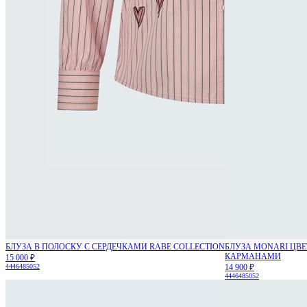
БЛУЗА В ПОЛОСКУ С СЕРДЕЧКАМИ RABE COLLECTION
БЛУЗА MONARI ЦВ
КАРМАНАМИ
15 000 ₽
44
46
48
50
52
14 900 ₽
44
46
48
50
52