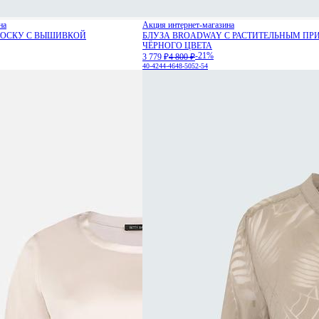
на
Акция интернет-магазина
ОЛОСКУ С ВЫШИВКОЙ
БЛУЗА BROADWAY С РАСТИТЕЛЬНЫМ ПР
ЧЁРНОГО ЦВЕТА
-21%
3 779 ₽
4 800 ₽
40-42
44-46
48-50
52-54