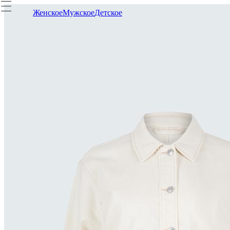
Женское
Мужское
Детское