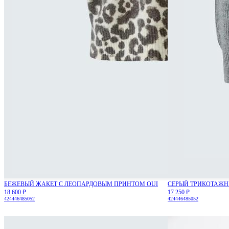
БЕЖЕВЫЙ ЖАКЕТ С ЛЕОПАРДОВЫМ ПРИНТОМ OUI
СЕРЫЙ ТРИКОТАЖН
18 600 ₽
17 250 ₽
42
44
46
48
50
52
42
44
46
48
50
52