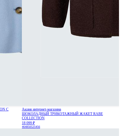
ON С
Акция интернет-магазина
ШОКОЛАДНЫЙ ТРИКОТАЖНЫЙ ЖАКЕТ RABE
COLLECTION
18 099 ₽
46
48
50
52
54
56