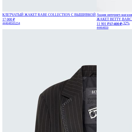
КЛЕТЧАТЫЙ ЖАКЕТ RABE COLLECTION С ВЫШИВКОЙ
Акция интернет-магази
ЖАКЕТ BETTY BAR
17 000 ₽
-32%
44
46
48
50
52
54
11 901 ₽
17 400 ₽
44
46
48
50