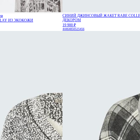
на
СИНИЙ ДЖИНСОВЫЙ ЖАКЕТ RABE COLLE
ДЕКОРОМ
CLAY ИЗ ЭКОКОЖИ
19 900 ₽
44
46
48
50
52
54
56