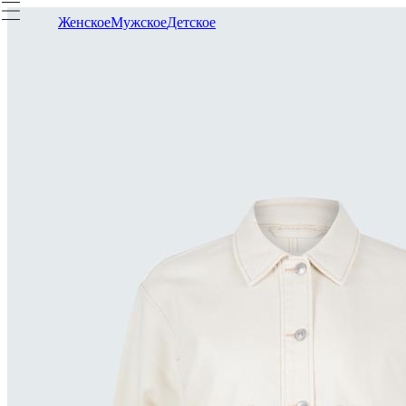
Женское
Мужское
Детское