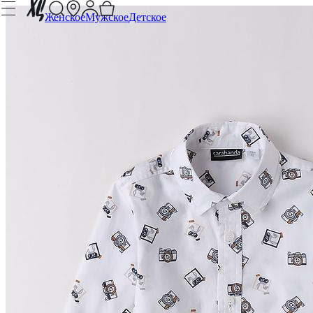
Женское
Мужское
Детское