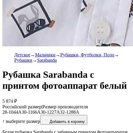
Детское
Мальчики
Рубашки, Футболки, Поло
Рубашки
Sarabanda
Рубашка Sarabanda с
принтом фотоаппарат белый
5 874 ₽
Российский размер
|
Размер производителя
28-104
4A
30-116
6A
30-122
7A
32-128
8A
↑ выберите размер
Добавить в корзину
Белая рубашка Sarabanda с забавным принтом фотоаппаратов