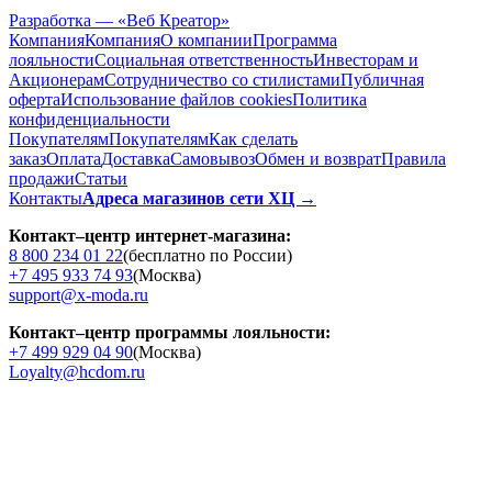
Разработка — «Веб Креатор»
Компания
Компания
О компании
Программа
лояльности
Социальная ответственность
Инвесторам и
Акционерам
Сотрудничество со стилистами
Публичная
оферта
Использование файлов cookies
Политика
конфиденциальности
Покупателям
Покупателям
Как сделать
заказ
Оплата
Доставка
Cамовывоз
Обмен и возврат
Правила
продажи
Статьи
Контакты
Адреса магазинов сети ХЦ →
Контакт–центр интернет-магазина:
8 800 234 01 22
(бесплатно по России)
+7 495 933 74 93
(Москва)
support@x-moda.ru
Контакт–центр программы лояльности:
+7 499 929 04 90
(Москва)
Loyalty@hcdom.ru