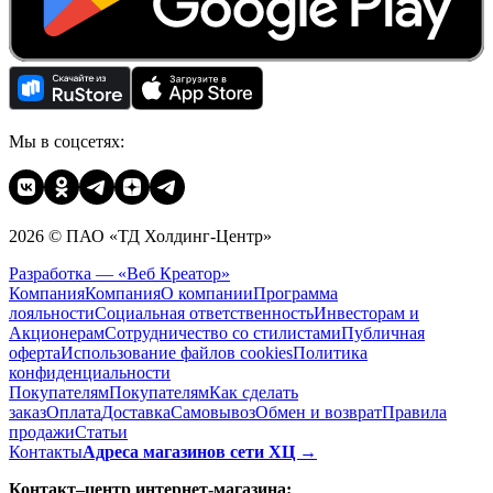
Мы в соцсетях:
2026 © ПАО «ТД Холдинг-Центр»
Разработка — «Веб Креатор»
Компания
Компания
О компании
Программа
лояльности
Социальная ответственность
Инвесторам и
Акционерам
Сотрудничество со стилистами
Публичная
оферта
Использование файлов cookies
Политика
конфиденциальности
Покупателям
Покупателям
Как сделать
заказ
Оплата
Доставка
Cамовывоз
Обмен и возврат
Правила
продажи
Статьи
Контакты
Адреса магазинов сети ХЦ →
Контакт–центр интернет-магазина: