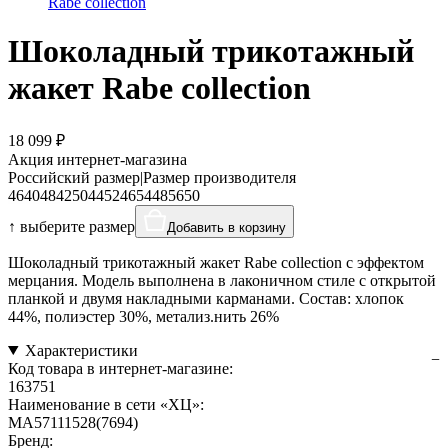
Rabe collection
Шоколадный трикотажный
жакет Rabe collection
18 099 ₽
Акция интернет-магазина
Российский размер
|
Размер производителя
46
40
48
42
50
44
52
46
54
48
56
50
↑ выберите размер
Добавить в корзину
Шоколадный трикотажный жакет Rabe collection с эффектом
мерцания. Модель выполнена в лаконичном стиле с открытой
планкой и двумя накладными карманами. Состав: хлопок
44%, полиэстер 30%, метализ.нить 26%
Характеристики
Код товара в интернет-магазине:
163751
Наименование в сети «ХЦ»:
MA57111528(7694)
Бренд: