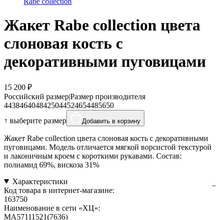
Rabe collection
Жакет Rabe collection цвета
слоновая кость с
декоративными пуговицами
15 200 ₽
Российский размер
|
Размер производителя
44
38
46
40
48
42
50
44
52
46
54
48
56
50
↑ выберите размер
Добавить в корзину
Жакет Rabe collection цвета слоновая кость с декоративными
пуговицами. Модель отличается мягкой ворсистой текстурой
и лаконичным кроем с короткими рукавами. Состав:
полиамид 69%, вискоза 31%
Характеристики
Код товара в интернет-магазине:
163750
Наименование в сети «ХЦ»:
MA57111521(7636)