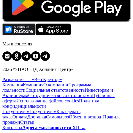
Мы в соцсетях:
2026 © ПАО «ТД Холдинг-Центр»
Разработка — «Веб Креатор»
Компания
Компания
О компании
Программа
лояльности
Социальная ответственность
Инвесторам и
Акционерам
Сотрудничество со стилистами
Публичная
оферта
Использование файлов cookies
Политика
конфиденциальности
Покупателям
Покупателям
Как сделать
заказ
Оплата
Доставка
Cамовывоз
Обмен и возврат
Правила
продажи
Статьи
Контакты
Адреса магазинов сети ХЦ →