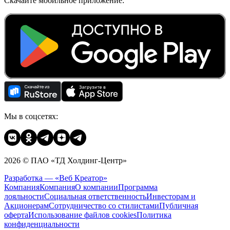
Скачайте мобильное приложение:
Мы в соцсетях:
2026 © ПАО «ТД Холдинг-Центр»
Разработка — «Веб Креатор»
Компания
Компания
О компании
Программа
лояльности
Социальная ответственность
Инвесторам и
Акционерам
Сотрудничество со стилистами
Публичная
оферта
Использование файлов cookies
Политика
конфиденциальности