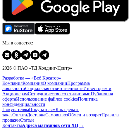
Мы в соцсетях:
2026 © ПАО «ТД Холдинг-Центр»
Разработка — «Веб Креатор»
Компания
Компания
О компании
Программа
лояльности
Социальная ответственность
Инвесторам и
Акционерам
Сотрудничество со стилистами
Публичная
оферта
Использование файлов cookies
Политика
конфиденциальности
Покупателям
Покупателям
Как сделать
заказ
Оплата
Доставка
Cамовывоз
Обмен и возврат
Правила
продажи
Статьи
Контакты
Адреса магазинов сети ХЦ →