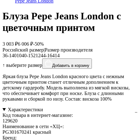
Pepe Jeans London
Блуза Pepe Jeans London с
цветочным принтом
3 003 ₽
6 006 ₽
-50%
Российский размер
|
Размер производителя
36-140
10
40-152
12
44-164
14
↑ выберите размер
Добавить в корзину
Яркая блуза Pepe Jeans London красного цвета с нежным
цветочным принтом станет отличным дополнением к
детскому гардеробу. Модель выполнена из мягкой вискозы,
что обеспечивает комфорт при носке. Блуза с длинными
рукавами и сборкой по низу. Состав: вискоза 100%
Характеристики
Код товара в интернет-магазине:
129620
Наименование в сети «ХЦ»:
PG301670241 красный
Бренд: