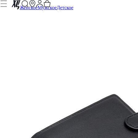
Женское
Мужское
Детское