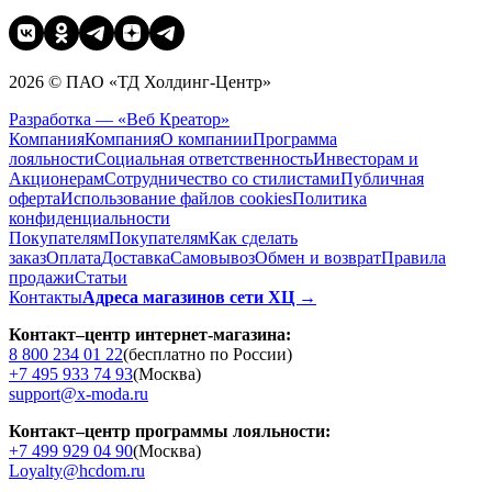
2026 © ПАО «ТД Холдинг-Центр»
Разработка — «Веб Креатор»
Компания
Компания
О компании
Программа
лояльности
Социальная ответственность
Инвесторам и
Акционерам
Сотрудничество со стилистами
Публичная
оферта
Использование файлов cookies
Политика
конфиденциальности
Покупателям
Покупателям
Как сделать
заказ
Оплата
Доставка
Cамовывоз
Обмен и возврат
Правила
продажи
Статьи
Контакты
Адреса магазинов сети ХЦ →
Контакт–центр интернет-магазина:
8 800 234 01 22
(бесплатно по России)
+7 495 933 74 93
(Москва)
support@x-moda.ru
Контакт–центр программы лояльности:
+7 499 929 04 90
(Москва)
Loyalty@hcdom.ru