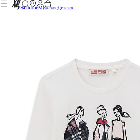
Женское
Мужское
Детское