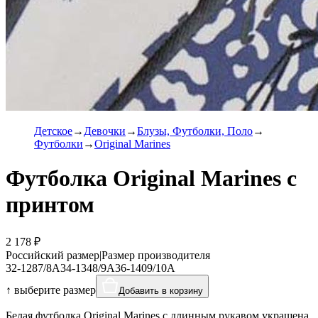
Детское
Девочки
Блузы, Футболки, Поло
Футболки
Original Marines
Футболка Original Marines с
принтом
2 178 ₽
Российский размер
|
Размер производителя
32-128
7/8A
34-134
8/9A
36-140
9/10A
↑ выберите размер
Добавить в корзину
Белая футболка Original Marines с длинным рукавом украшена