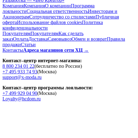
Разработка — «Веб Креатор»
Компания
Компания
О компании
Программа
лояльности
Социальная ответственность
Инвесторам и
Акционерам
Сотрудничество со стилистами
Публичная
оферта
Использование файлов cookies
Политика
конфиденциальности
Покупателям
Покупателям
Как сделать
заказ
Оплата
Доставка
Cамовывоз
Обмен и возврат
Правила
продажи
Статьи
Контакты
Адреса магазинов сети ХЦ →
Контакт–центр интернет-магазина:
8 800 234 01 22
(бесплатно по России)
+7 495 933 74 93
(Москва)
support@x-moda.ru
Контакт–центр программы лояльности:
+7 499 929 04 90
(Москва)
Loyalty@hcdom.ru