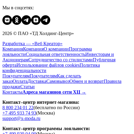
Мы в соцсетях:
2026 © ПАО «ТД Холдинг-Центр»
Разработка — «Веб Креатор»
Компания
Компания
О компании
Программа
лояльности
Социальная ответственность
Инвесторам и
Акционерам
Сотрудничество со стилистами
Публичная
оферта
Использование файлов cookies
Политика
конфиденциальности
Покупателям
Покупателям
Как сделать
заказ
Оплата
Доставка
Cамовывоз
Обмен и возврат
Правила
продажи
Статьи
Контакты
Адреса магазинов сети ХЦ →
Контакт–центр интернет-магазина:
8 800 234 01 22
(бесплатно по России)
+7 495 933 74 93
(Москва)
support@x-moda.ru
Контакт–центр программы лояльности:
+7 499 929 04 90
(Москва)