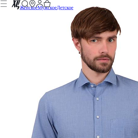
Женское
Мужское
Детское