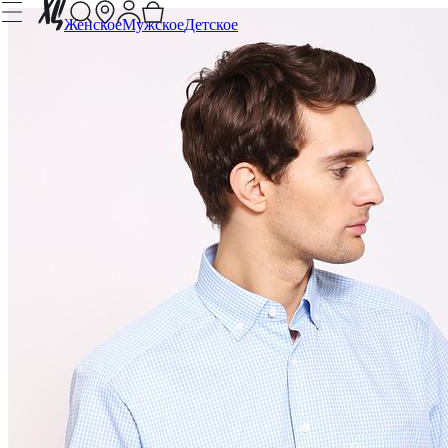
Женское
Мужское
Детское