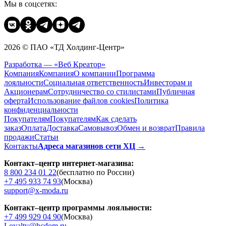
Мы в соцсетях:
2026 © ПАО «ТД Холдинг-Центр»
Разработка — «Веб Креатор»
Компания
Компания
О компании
Программа
лояльности
Социальная ответственность
Инвесторам и
Акционерам
Сотрудничество со стилистами
Публичная
оферта
Использование файлов cookies
Политика
конфиденциальности
Покупателям
Покупателям
Как сделать
заказ
Оплата
Доставка
Cамовывоз
Обмен и возврат
Правила
продажи
Статьи
Контакты
Адреса магазинов сети ХЦ →
Контакт–центр интернет-магазина:
8 800 234 01 22
(бесплатно по России)
+7 495 933 74 93
(Москва)
support@x-moda.ru
Контакт–центр программы лояльности:
+7 499 929 04 90
(Москва)
Loyalty@hcdom.ru