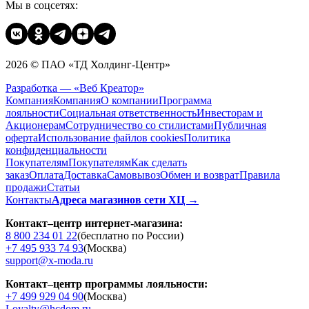
Мы в соцсетях:
2026 © ПАО «ТД Холдинг-Центр»
Разработка — «Веб Креатор»
Компания
Компания
О компании
Программа
лояльности
Социальная ответственность
Инвесторам и
Акционерам
Сотрудничество со стилистами
Публичная
оферта
Использование файлов cookies
Политика
конфиденциальности
Покупателям
Покупателям
Как сделать
заказ
Оплата
Доставка
Cамовывоз
Обмен и возврат
Правила
продажи
Статьи
Контакты
Адреса магазинов сети ХЦ →
Контакт–центр интернет-магазина:
8 800 234 01 22
(бесплатно по России)
+7 495 933 74 93
(Москва)
support@x-moda.ru
Контакт–центр программы лояльности:
+7 499 929 04 90
(Москва)
Loyalty@hcdom.ru