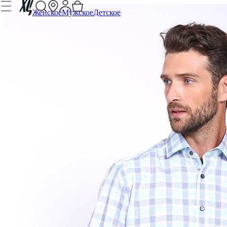
Женское
Мужское
Детское