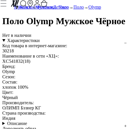
Мужское
Женское
Мужское
Футболки, Поло
Детское
Поло
Olymp
Поло Olymp Мужское Чёрное
Нет в наличии
Характеристики
Код товара в интернет-магазине:
30218
Наименование в сети «ХЦ»:
XC541832(18)
Бренд:
Olymp
Сезон:
Состав:
хлопок 100%
Цвет:
Чёрный
Производитель:
ОЛИМП Бэзнер КГ
Страна производства:
Индия
Описание
Дополнить образ