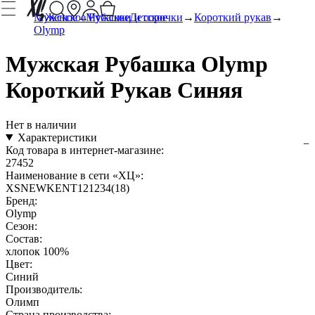
Мужское
Женское
Мужское
Рубашки и сорочки
Детское
Короткий рукав
Olymp
Мужская Рубашка Olymp
Короткий Рукав Синяя
Нет в наличии
Характеристики
Код товара в интернет-магазине:
27452
Наименование в сети «ХЦ»:
XSNEWKENT121234(18)
Бренд:
Olymp
Сезон:
Состав:
хлопок 100%
Цвет:
Синий
Производитель:
Олимп
Страна производства: