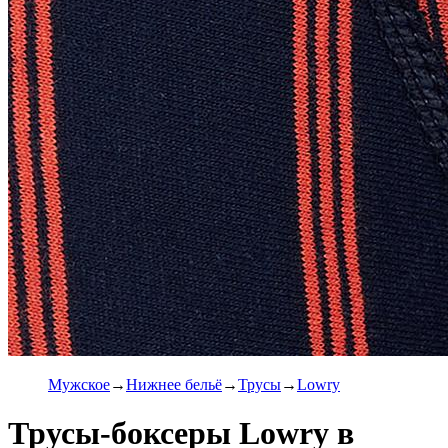
Мужское
Нижнее бельё
Трусы
Lowry
Трусы-боксеры Lowry в