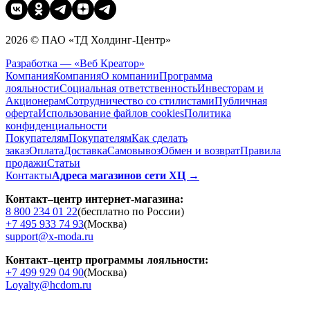
2026 © ПАО «ТД Холдинг-Центр»
Разработка — «Веб Креатор»
Компания
Компания
О компании
Программа
лояльности
Социальная ответственность
Инвесторам и
Акционерам
Сотрудничество со стилистами
Публичная
оферта
Использование файлов cookies
Политика
конфиденциальности
Покупателям
Покупателям
Как сделать
заказ
Оплата
Доставка
Cамовывоз
Обмен и возврат
Правила
продажи
Статьи
Контакты
Адреса магазинов сети ХЦ →
Контакт–центр интернет-магазина:
8 800 234 01 22
(бесплатно по России)
+7 495 933 74 93
(Москва)
support@x-moda.ru
Контакт–центр программы лояльности:
+7 499 929 04 90
(Москва)
Loyalty@hcdom.ru