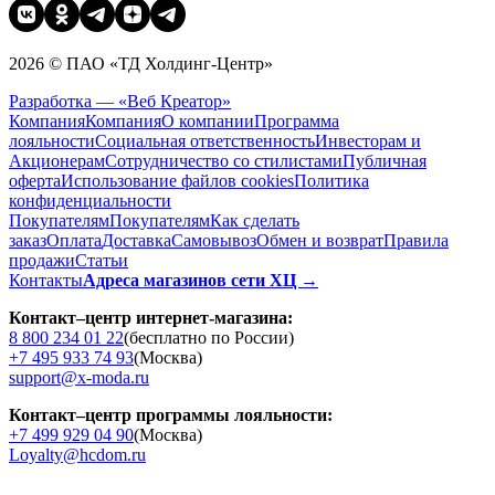
2026 © ПАО «ТД Холдинг-Центр»
Разработка — «Веб Креатор»
Компания
Компания
О компании
Программа
лояльности
Социальная ответственность
Инвесторам и
Акционерам
Сотрудничество со стилистами
Публичная
оферта
Использование файлов cookies
Политика
конфиденциальности
Покупателям
Покупателям
Как сделать
заказ
Оплата
Доставка
Cамовывоз
Обмен и возврат
Правила
продажи
Статьи
Контакты
Адреса магазинов сети ХЦ →
Контакт–центр интернет-магазина:
8 800 234 01 22
(бесплатно по России)
+7 495 933 74 93
(Москва)
support@x-moda.ru
Контакт–центр программы лояльности:
+7 499 929 04 90
(Москва)
Loyalty@hcdom.ru