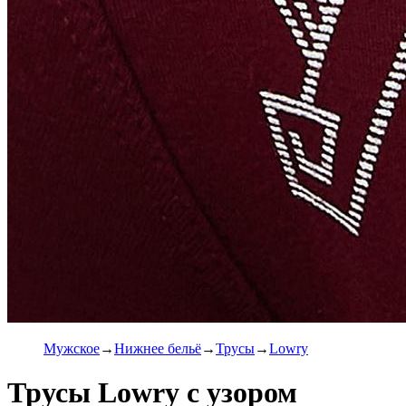
Мужское
Нижнее бельё
Трусы
Lowry
Трусы Lowry с узором