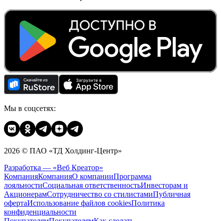
Мы в соцсетях:
2026 © ПАО «ТД Холдинг-Центр»
Разработка — «Веб Креатор»
Компания
Компания
О компании
Программа
лояльности
Социальная ответственность
Инвесторам и
Акционерам
Сотрудничество со стилистами
Публичная
оферта
Использование файлов cookies
Политика
конфиденциальности
Покупателям
Покупателям
Как сделать